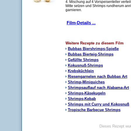
4. Mischung auf 4 Vorspeisenteller vertei
Mitte setzen und Shrimps rundherum an
garnieren.
Film-Details ...
Weitere Rezepte zu diesem Film
Bubbas Biershrimps-Spieße
Bubbas Bierteig-Shrimps
Gefüllte Shrimps
Kokusnuß-Shrimps
Krebsküchlein
Riesengarnelen nach Bubbas Art
Shrimp-Miniquiches
Shrimpsauflauf nach Alabama-Art
Shrimps-Käsekugeln
Shrimps-Kebab
Shrimps mit Curry und Kokosnuß
Tropische Barbecue Shrimps
Dieses Rezept wur