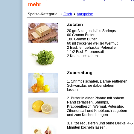
mehr
Speise-Kategorie:
•
Fisch
•
Vorspeise
Zutaten
20 groß. ungeschälte Shrimps
60 Gramm Butter
180 Gramm Butter
60 ml trockener weißer Wermut
2 Essl. feingehackte Petersilie
1 1/2 Essl. Zitronensaft
2 Knoblauchzehen
Zubereitung
1. Shrimps schälen, Därme entfernen,
Schwanzfächer dabei stehen
lassen.
2. Butter in einer Pfanne mit hohem
Rand zerlassen. Shrimps,
Krabbenfleisch, Wermut, Petersilie,
Zitronensaft und Knoblauch zugeben
und zum Kochen bringen.
3. Hitze reduzieren und ohne Deckel 4-5
Minuten köcheln lassen.