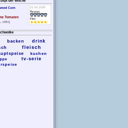
zept der Woche
01.04.2009
amed Corn
Rezept:
ne Tomaten
Film:
, 1991]
chwolke
backen
drink
fleisch
sch
auptspeise
kuchen
tv-serie
ppe
rspeise