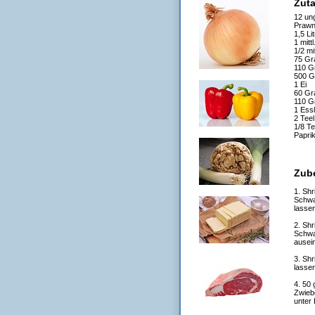
Zut
12 un
Prawn
1,5 Li
1 mitt
1/2 mi
75 Gr
110 G
500 G
1 Ei
60 Gr
110 G
1 Essl
2 Tee
1/8 Te
Papri
Zub
1. Sh
Schwa
lassen
2. Sh
Schwa
ausei
3. Sh
lassen
4. 50 
Zwiebe
unter