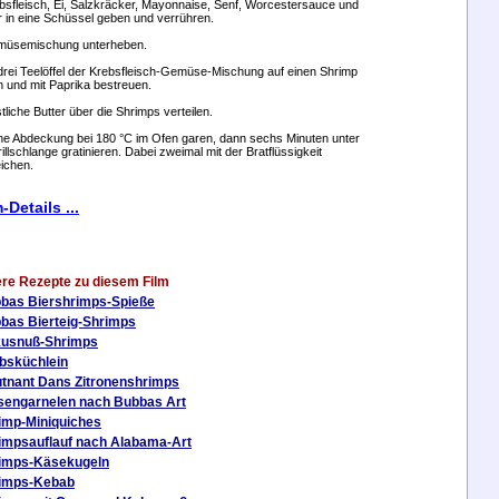
ebsfleisch, Ei, Salzkräcker, Mayonnaise, Senf, Worcestersauce und
r in eine Schüssel geben und verrühren.
müsemischung unterheben.
 drei Teelöffel der Krebsfleisch-Gemüse-Mischung auf einen Shrimp
n und mit Paprika bestreuen.
tliche Butter über die Shrimps verteilen.
ne Abdeckung bei 180 °C im Ofen garen, dann sechs Minuten unter
illschlange gratinieren. Dabei zweimal mit der Bratflüssigkeit
ichen.
-Details ...
ere Rezepte zu diesem Film
bas Biershrimps-Spieße
bas Bierteig-Shrimps
usnuß-Shrimps
bsküchlein
utnant Dans Zitronenshrimps
sengarnelen nach Bubbas Art
imp-Miniquiches
impsauflauf nach Alabama-Art
imps-Käsekugeln
imps-Kebab