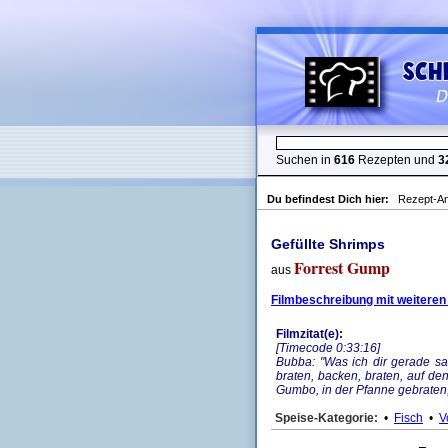
Suchen in
616
Rezepten und
3
Du befindest Dich hier:
Rezept-An
Gefüllte Shrimps
Forrest Gump
aus
Filmbeschreibung mit weiteren
Filmzitat(e):
[Timecode 0:33:16]
Bubba: "Was ich dir gerade sa
braten, backen, braten, auf de
Gumbo, in der Pfanne gebraten, f
Speise-Kategorie:
•
Fisch
•
V