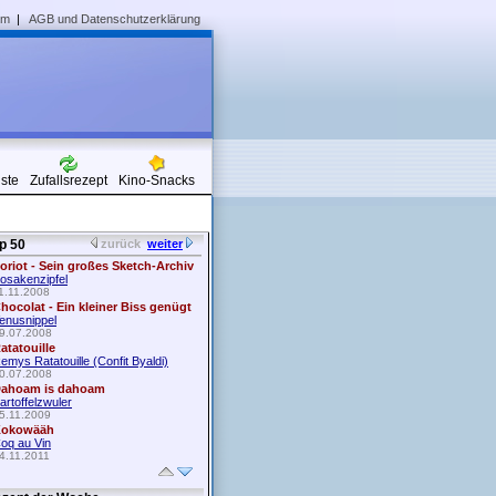
um
|
AGB und Datenschutzerklärung
iste
Zufallsrezept
Kino-Snacks
p 50
zurück
weiter
oriot - Sein großes Sketch-Archiv
osakenzipfel
1.11.2008
hocolat - Ein kleiner Biss genügt
enusnippel
9.07.2008
atatouille
emys Ratatouille (Confit Byaldi)
0.07.2008
ahoam is dahoam
artoffelzwuler
5.11.2009
okowääh
oq au Vin
4.11.2011