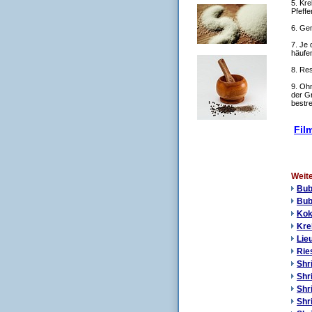
5. Kr
Pfeffe
6. Ge
7. Je
häufe
8. Res
9. Oh
der Gr
bestre
Film
Weit
Bub
Bub
Kok
Kre
Lie
Rie
Shr
Shr
Shr
Shr