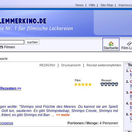
News
|
Hilfe
|
Site-Map
|
Impress
25
Filmen
Startseite
Film-L
sicht
|
|
To
REZKONV
Druckansicht
Rezept weiterempfehlen
1.
L
K
1
Film:
Rezept:
2.
C
V
 Rezepten >>
2
3.
R
R
3
4.
D
gen wollte: "Shrimps sind Früchte des Meeres. Du kannst sie am Spieß
K
n Grill tun, sautieren. Es gibt Shrimpskebap, Shrimps Creole, Shrimps mit
0
5.
K
ritiert, es gibt Shrimps mit Ban ...
>> mehr
C
1
orspeise
Portionen / Menge:
4 Personen