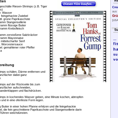
Re
aten
geschälte Riesen-Shrimps (z.B. Tiger
Cre
s)
aus
tr. Wasser
Grü
l. feingehackte Zwiebel
ttl. grüne Paprikaschote
[USA
amm Stangensellerie
ramm flüssige Butter
ramm Krebsfleisch
Su
amm zerstoßene Salzkräcker
_
ramm Mayonnaise
 mittelscharfer Senf
fi
l. Worcestersauce
el. gemahlener roter Pfeffer
h
ka
su
vo
ereitung
rimps schälen, Därme entfernen und
nzfächer dabei ganz
.
rimps auf der Rückseite bis zum
nzfächer aufschneiden,
nanderklappen und flachdrücken.
rimps in kochendes Wasser geben, eine Minute kochen, abtropfen
 und in eine ofenfeste Form legen.
g Butter in einer hohen Pfanne erhitzen und die feingehackte
l, die fein geschnittene Paprikaschote und Stangensellerie darin
 Rühren weichdünsten.