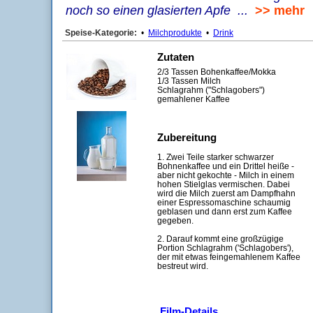
noch so einen glasierten Apfe ...
>> mehr
Speise-Kategorie:
•
Milchprodukte
•
Drink
Zutaten
2/3 Tassen Bohenkaffee/Mokka
1/3 Tassen Milch
Schlagrahm ("Schlagobers")
gemahlener Kaffee
Zubereitung
1. Zwei Teile starker schwarzer
Bohnenkaffee und ein Drittel heiße -
aber nicht gekochte - Milch in einem
hohen Stielglas vermischen. Dabei
wird die Milch zuerst am Dampfhahn
einer Espressomaschine schaumig
geblasen und dann erst zum Kaffee
gegeben.
2. Darauf kommt eine großzügige
Portion Schlagrahm ('Schlagobers'),
der mit etwas feingemahlenem Kaffee
bestreut wird.
Film-Details ...