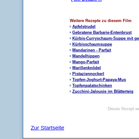
Weitere Rezepte zu diesem Film
Apfelstrudel
Gebratene Barbarie-Entenbrust
Kürbis-Curryschaum-Suppe mit ge
Kürbisschaumsuppe
Mandarinen - Parfait
Mandelhippen
Mango-Parfait
Marillenknödel
Pistaziennockerl
Topfen-Joghurt-Papaya-Mus
Topfenpalatschinken
Zucchini-Jalousie im Blätterteig
Dieses Rezept wu
Zur Startseite