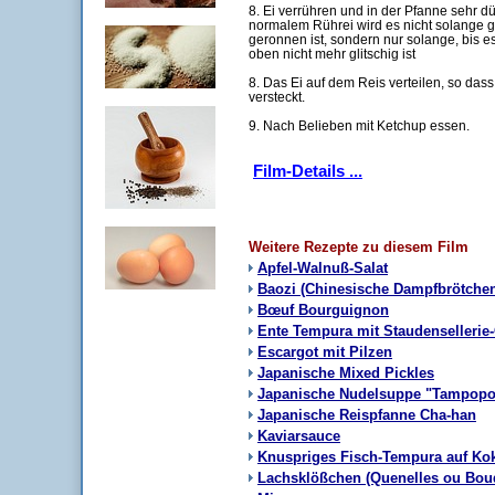
8. Ei verrühren und in der Pfanne sehr 
normalem Rührei wird es nicht solange 
geronnen ist, sondern nur solange, bis es
oben nicht mehr glitschig ist
8. Das Ei auf dem Reis verteilen, so das
versteckt.
9. Nach Belieben mit Ketchup essen.
Film-Details ...
Weitere Rezepte zu diesem Film
Apfel-Walnuß-Salat
Baozi (Chinesische Dampfbrötche
Bœuf Bourguignon
Ente Tempura mit Staudensellerie
Escargot mit Pilzen
Japanische Mixed Pickles
Japanische Nudelsuppe "Tampopo
Japanische Reispfanne Cha-han
Kaviarsauce
Knuspriges Fisch-Tempura auf Ko
Lachsklößchen (Quenelles ou Bou