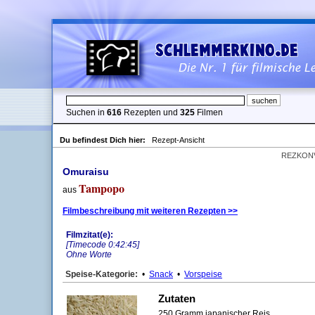
Suchen in
616
Rezepten und
325
Filmen
Du befindest Dich hier:
Rezept-Ansicht
REZKON
Omuraisu
Tampopo
aus
Filmbeschreibung mit weiteren Rezepten >>
Filmzitat(e):
[Timecode 0:42:45]
Ohne Worte
Speise-Kategorie:
•
Snack
•
Vorspeise
Zutaten
250 Gramm japanischer Reis