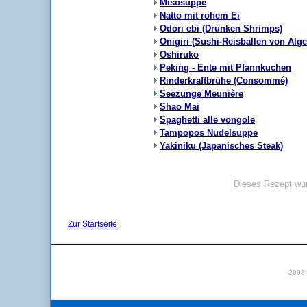
Misosuppe
Natto mit rohem Ei
Odori ebi (Drunken Shrimps)
Onigiri (Sushi-Reisballen von Alge
Oshiruko
Peking - Ente mit Pfannkuchen
Rinderkraftbrühe (Consommé)
Seezunge Meunière
Shao Mai
Spaghetti alle vongole
Tampopos Nudelsuppe
Yakiniku (Japanisches Steak)
Dieses Rezept wur
Zur Startseite
2008