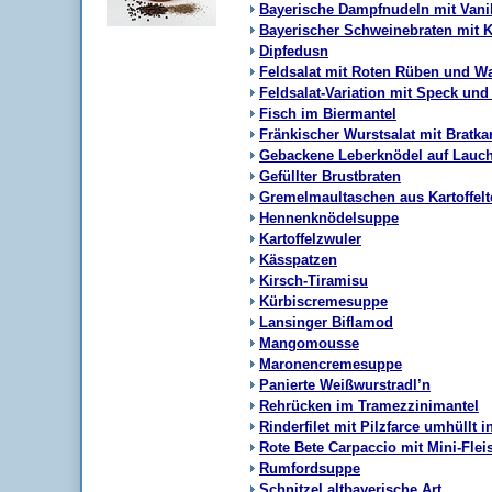
Bayerische Dampfnudeln mit Vani
Bayerischer Schweinebraten mit 
Dipfedusn
Feldsalat mit Roten Rüben und W
Feldsalat-Variation mit Speck und
Fisch im Biermantel
Fränkischer Wurstsalat mit Bratkar
Gebackene Leberknödel auf Lau
Gefüllter Brustbraten
Gremelmaultaschen aus Kartoffelt
Hennenknödelsuppe
Kartoffelzwuler
Kässpatzen
Kirsch-Tiramisu
Kürbiscremesuppe
Lansinger Biflamod
Mangomousse
Maronencremesuppe
Panierte Weißwurstradl’n
Rehrücken im Tramezzinimantel
Rinderfilet mit Pilzfarce umhüllt in
Rote Bete Carpaccio mit Mini-Fleis
Rumfordsuppe
Schnitzel altbayerische Art