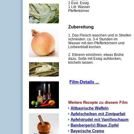
2 Essl. Essig
1 Litr. Wasser
Pfefferkörner
Zubereitung
1. Das Fleisch waschen und in Streifen
schneiden. ca. 3-4 Stunden im
Wasser mit den Pfefferkörnern und
Lorbeerblatt kochen.
2. Eibrenn einrühren, etwas Brühe
dazu. Soße mit Essig aufstocken,
köcheln lassen.
Film-Details ...
Weitere Rezepte zu diesem Film
Altbayrische Waffeln
Apfelscheiben mit Zimtparfait
Apfelstrudel mit Vanilleschaum
Bamberger(s) Blaue Zipfel
Bayerische Creme