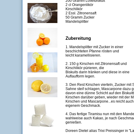
200 Gramm Löffelbiskuit
2 cl Orangenlikör
Kirschlikör
2 Essl. Zitronensaft
50 Gramm Zucker
Mandelsplitter
Zubereitung
1. Mandelsplitter mit Zucker in einer
beschichteten Pfanne rösten und
leicht karamellisieren.
2. 150 g Kirschen mit Zitronensaft und
Kirschlikör pürieren, die
Biskuits darin tränken und diese in eine
Auflaufform legen.
3. Den Rest Kirschen vierteln, Zucker mit 
Sahne steif schlagen, Mascarpone dazu ge
davon eine dünne Schicht auf den Biskuit
Kirschen darüber geben, wieder mit der
Kirschen und Mascarpone...es reicht auch 
eigenem Geschmack.
4. Das fertige Tiramisu nun mit den Mandel
wahlweise auch Kakao, je nach Geschmac
genießen.
Doreen Dietel alias Trixi Preissinger in "L