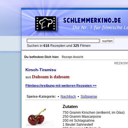
Suchen in
616
Rezepten und
325
Filmen
Du befindest Dich hier:
Rezept-Ansicht
REZKON
Kirsch-Tiramisu
Dahoam is dahoam
aus
Filmbeschreibung mit weiteren Rezepten >>
Speise-Kategorie:
•
Nachtisch
•
Süßspeise
Zutaten
750 Gramm Kirschen (entkernt, im Glas)
250 Gramm Mascarpone
200 ml Schlagsahne
1 Beutel Sahnesteif