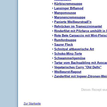
Kürbiscremesuppe
Lansinger Biflamod
Mangomousse
Maronencremesuppe
Panierte Weißwurstradl’n
Rehrücken im Tramezzinimantel
Rinderfilet mit Pilzfarce umhüllt in 
Rote Bete Carpaccio mit Mini-Fleisc
Rumfordsuppe
Saurer Fleck
Schnitzel altbayerische Art
Schoko-Minz-Torte
Schwammerlgemüse
Tartar vom Bachsaibling mit Avoc
Vegetarisches Curry "Old Delhi"
Weißwurst-Ragout
Zanderfilet mit Ingwer-Zitronen-We
Dieses Rezept wur
Zur Startseite