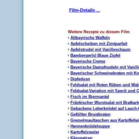
Film-Details ...
Weitere Rezepte zu diesem Film
Altbayrische Waffeln
Apfelscheiben mit Zimtparfait
Apfelstrudel mit Vanilleschaum
Bamberger(s) Blaue Zipfel
Bayerische Creme
Bayerische Dampfnudeln mit Vanil
Bayerischer Schweinebraten mit K
Dipfedusn
Feldsalat mit Roten Rüben und Wa
Feldsalat-Variation mit Speck und 
Fisch im Biermantel
Fränkischer Wurstsalat mit Bratkart
Gebackene Leberknödel auf Lauc
Gefüllter Brustbraten
Gremelmaultaschen aus Kartoffeltei
Hennenknödelsuppe
Kartoffelzwuler
Kässpatzen